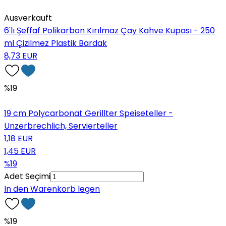
Ausverkauft
6'lı Şeffaf Polikarbon Kırılmaz Çay Kahve Kupası - 250
ml Çizilmez Plastik Bardak
8,73 EUR
%19
19 cm Polycarbonat Gerillter Speiseteller -
Unzerbrechlich, Servierteller
1,18 EUR
1,45 EUR
%19
Adet Seçimi
In den Warenkorb legen
%19