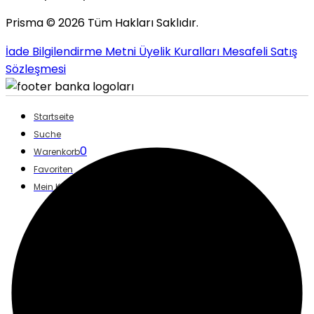
Prisma ©
2026
Tüm Hakları Saklıdır.
İade Bilgilendirme Metni
Üyelik Kuralları
Mesafeli Satış
Sözleşmesi
Startseite
Suche
0
Warenkorb
Favoriten
Mein Konto