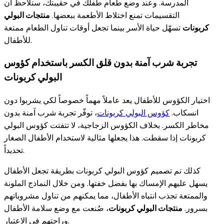
المدرسة. وعند وضع طعام طفلك في حقيبتك، ستلاحظ أن
التقسيمات تمنع اختلاط الأطعمة ببعضها.
منتجات البولي
كربونات
تسهّل حياة الأسر بينما تجعل أوقات تناول الطعام ممتعة
للأطفال.
تجربة شرب آمنة بدون قلق الكسر باستخدام كؤوس
البولي كربونات
اختيار الكؤوس للأطفال يعد عاملاً مهماً خصوصاً لكي يشربوا دون
انسكاب.
كؤوس البولي كربونات
، توفّر تجربة شرب آمنة بدون
مخاطر الكسر. بخلاف الكؤوس الزجاجية، لا تتفتت كؤوس البولي
كربونات إذا سقطت. هذا يجعلها مثالية لاستخدام الأطفال الصغار
تحديداً.
كذلك تم تصميم كؤوس البولي كربونات بطريقة تجعل الأطفال
يسهل عليهم الإمساك بها بفضل خفتها. ومن خلال النماذج الملونة
والممتعة تجذب انتباه الأطفال، مما يمكنهم من تناول مشروباتهم
بسرور.
منتجات البولي كربونات
، صُنعت مع وضع سلامة الأطفال
وراحتهم في الاعتبار.