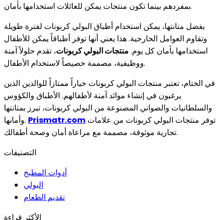
بمفردهم بينما تكون منتجات يمكن للعائلات استخدامها بأمان.
بفضل متانتها، يمكن استخدام أطباق البولي كربونات لفترة طويلة
وتقاوم العوامل الخارجية. هذا يعني أنها توفر أطباقاً يمكن للأطفال
استخدامها بأمان كل يوم.
منتجات البولي كربونات
، تقدم حلولاً آمنة
ووظيفية، مصممة خصيصاً لاستخدام الأطفال.
في الختام، تعتبر منتجات البولي كربونات خياراً ممتازاً للوالدين الذين
يرغبون في إنشاء موائد آمنة لأطفالهم. الأطباق والكؤوس
والسلطانيات والصواني المصنوعة من البولي كربونات، تبرز بمتانتها
توفر منتجات البولي كربونات من علامات
Prismatr.com
وأمانها.
تجارية موثوقة، مصممة مع مراعاة أمان وصحة أطفالك.
التصنيفات
أدوات المطبخ
البولي
تقديم الطعام
الأكثر قراءة