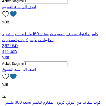
Adet Seçimi
اضف الى سلة التسوق
%38
كاس ماغنوليا شفاف بتصميم كريستال 180 مل | مناسب لتقديم
الحلويات والآيس كريم والبسكويت
2,62 USD
4,19 USD
%38
Adet Seçimi
اضف الى سلة التسوق
%18
نفذ
كوب شفاف من البولي كربون المقاوم للكسر بسعة 300 مليلتر -