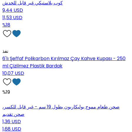
كوب بلاستيكي غير قابل للخدش
9,44 USD
11,53 USD
%18
نفذ
6'lı Şeffaf Polikarbon Kırılmaz Çay Kahve Kupası - 250
ml Çizilmez Plastik Bardak
10,07 USD
%19
صحن طعام مموج بوليكاربون بطول 19 سم - غير قابل للكسر،
صحن تقديم
1,36 USD
1,68 USD