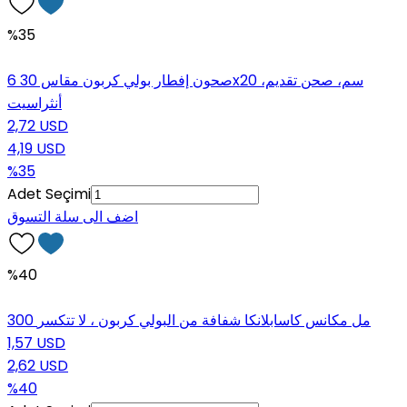
%35
6 صحون إفطار بولي كربون مقاس 30x20 سم، صحن تقديم،
أنثراسيت
2,72 USD
4,19 USD
%35
Adet Seçimi
اضف الى سلة التسوق
%40
300 مل مكانس كاسابلانكا شفافة من البولي كربون ، لا تتكسر
1,57 USD
2,62 USD
%40