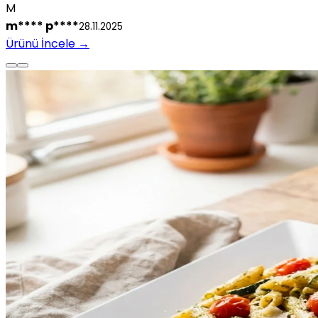
M
m**** p****
28.11.2025
Ürünü İncele
→