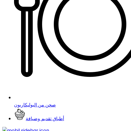
صحن من البوليكاربون
أطباق تقديم وضيافة