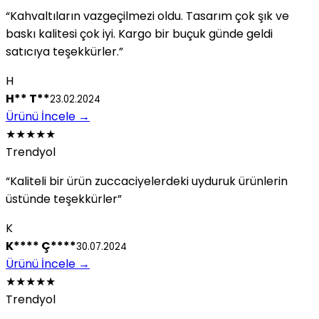
“Kahvaltıların vazgeçilmezi oldu. Tasarım çok şık ve
baskı kalitesi çok iyi. Kargo bir buçuk günde geldi
satıcıya teşekkürler.”
H
H** T**
23.02.2024
Ürünü İncele
→
★★★★★
Trendyol
“Kaliteli bir ürün zuccaciyelerdeki uyduruk ürünlerin
üstünde teşekkürler”
K
K**** Ç****
30.07.2024
Ürünü İncele
→
★★★★★
Trendyol