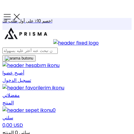
خصم 10٪ على أول طلب لك!
أصبح عضوا
تسجيل الدخول
مفضلاتي
المنتج
0
سلتي
0,00 USD
سلتي
0
المنتج