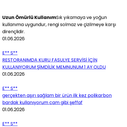
Uzun Ömürlü Kullanım
Sık yıkamaya ve yoğun
kullanıma uygundur, rengi solmaz ve çizilmeye karşı
dirençlidir.
01.06.2026
E** S**
RESTORANIMDA KURU FASULYE SERVİSİ İÇİN
KULLANIYORUM ŞİMDİLİK MEMNUNUM 1 AY OLDU
01.06.2026
E** S**
gerçekten aşırı sağlam bir ürün ilk kez polikarbon
bardak kullanıyorum cam gibi şeffaf
01.06.2026
E** S**