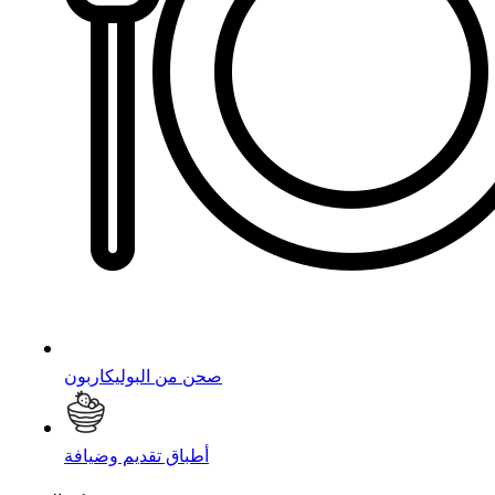
صحن من البوليكاربون
أطباق تقديم وضيافة