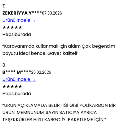
Z
ZEKERİYYA Y****
07.03.2026
Ürünü İncele
→
★★★★★
Hepsiburada
“Karavanımda kullanmak için aldım Çok beğendim
boyutu ideal bence. Gayet kaliteli”
B
B**** M****
26.02.2026
Ürünü İncele
→
★★★★★
Hepsiburada
“ÜRÜN AÇIKLAMADA BELİRTİĞİ GİBİ POLİKARBON BİR
ÜRÜN .MEMNUNUM. SAYIN SATICIYA AYRICA
TEŞEKKÜRLER HIZLI KARGO İYİ PAKETLEME İÇİN.”