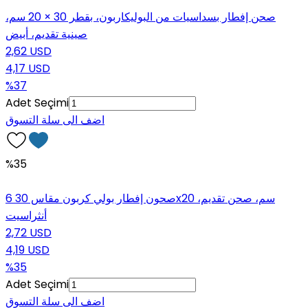
صحن إفطار بسداسيات من البوليكاربون، بقطر 30 × 20 سم،
صينية تقديم، أبيض
2,62 USD
4,17 USD
%37
Adet Seçimi
اضف الى سلة التسوق
%35
6 صحون إفطار بولي كربون مقاس 30x20 سم، صحن تقديم،
أنثراسيت
2,72 USD
4,19 USD
%35
Adet Seçimi
اضف الى سلة التسوق