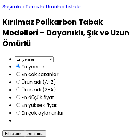
Seçimleri Temizle
Ürünleri Listele
Kırılmaz Polikarbon Tabak
Modelleri – Dayanıklı, Şık ve Uzun
Ömürlü
En yeniler
En çok satanlar
Ürün adı (A-Z)
Ürün adı (Z-A)
En düşük fiyat
En yüksek fiyat
En çok oylananlar
Filtreleme
Sıralama