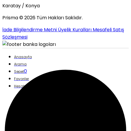
Karatay / Konya
Prisma ©
2026
Tüm Hakları Saklıdır.
İade Bilgilendirme Metni
Üyelik Kuralları
Mesafeli Satış
Sözleşmesi
Anasayfa
Arama
0
Sepet
Favoriler
Hesabım