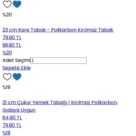
%20
23 cm Kare Tabak - Polikarbon Kırılmaz Tabak
79,90 TL
99,90 TL
%20
Adet Seçimi
Sepete Ekle
%19
21 cm Çukur Yemek Tabağı | Kırılmaz Polikarbon,
Gıdaya Uygun
64,90 TL
79,90 TL
%19