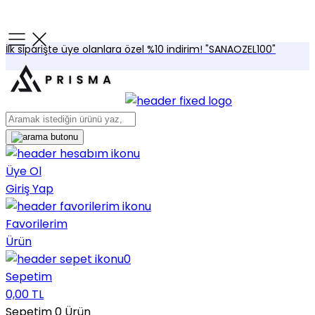
İlk siparişte üye olanlara özel %10 indirim! "SANAOZEL100"
Üye Ol
Giriş Yap
Favorilerim
Ürün
0
Sepetim
0,00 TL
Sepetim
0
Ürün