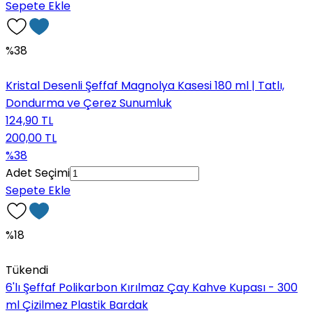
Sepete Ekle
%38
Kristal Desenli Şeffaf Magnolya Kasesi 180 ml | Tatlı,
Dondurma ve Çerez Sunumluk
124,90 TL
200,00 TL
%38
Adet Seçimi
Sepete Ekle
%18
Tükendi
6'lı Şeffaf Polikarbon Kırılmaz Çay Kahve Kupası - 300
ml Çizilmez Plastik Bardak