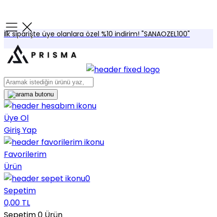
İlk siparişte üye olanlara özel %10 indirim! "SANAOZEL100"
Üye Ol
Giriş Yap
Favorilerim
Ürün
0
Sepetim
0,00 TL
Sepetim
0
Ürün