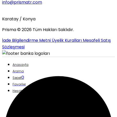
info@prismatr.com
Karatay / Konya
Prisma ©
2026
Tüm Hakları Saklıdır.
İade Bilgilendirme Metni
Üyelik Kuralları
Mesafeli Satış
Sözleşmesi
Anasayfa
Arama
0
Sepet
Favoriler
Hesabım