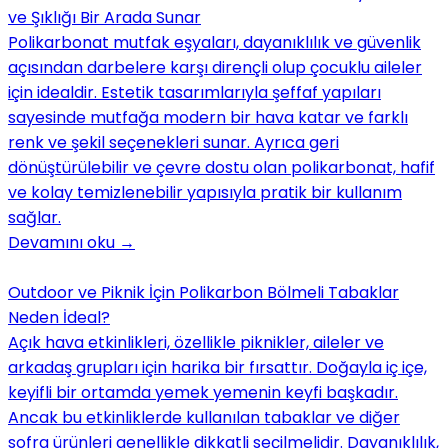
ve Şıklığı Bir Arada Sunar
Polikarbonat mutfak eşyaları, dayanıklılık ve güvenlik
açısından darbelere karşı dirençli olup çocuklu aileler
için idealdir. Estetik tasarımlarıyla şeffaf yapıları
sayesinde mutfağa modern bir hava katar ve farklı
renk ve şekil seçenekleri sunar. Ayrıca geri
dönüştürülebilir ve çevre dostu olan polikarbonat, hafif
ve kolay temizlenebilir yapısıyla pratik bir kullanım
sağlar.
Devamını oku
→
Outdoor ve Piknik İçin Polikarbon Bölmeli Tabaklar
Neden İdeal?
Açık hava etkinlikleri, özellikle piknikler, aileler ve
arkadaş grupları için harika bir fırsattır. Doğayla iç içe,
keyifli bir ortamda yemek yemenin keyfi başkadır.
Ancak bu etkinliklerde kullanılan tabaklar ve diğer
sofra ürünleri genellikle dikkatli seçilmelidir. Dayanıklılık,