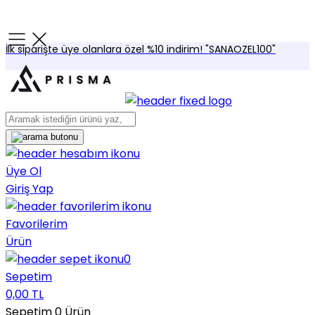
İlk siparişte üye olanlara özel %10 indirim! "SANAOZEL100"
Üye Ol
Giriş Yap
Favorilerim
Ürün
0
Sepetim
0,00 TL
Sepetim
0
Ürün