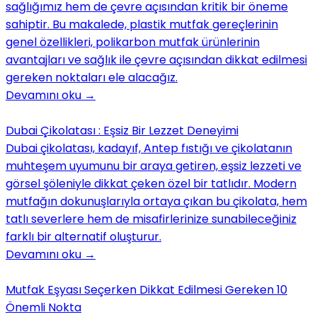
sağlığımız hem de çevre açısından kritik bir öneme
sahiptir. Bu makalede, plastik mutfak gereçlerinin
genel özellikleri, polikarbon mutfak ürünlerinin
avantajları ve sağlık ile çevre açısından dikkat edilmesi
gereken noktaları ele alacağız.
Devamını oku
→
Dubai Çikolatası : Eşsiz Bir Lezzet Deneyimi
Dubai çikolatası, kadayıf, Antep fıstığı ve çikolatanın
muhteşem uyumunu bir araya getiren, eşsiz lezzeti ve
görsel şöleniyle dikkat çeken özel bir tatlıdır. Modern
mutfağın dokunuşlarıyla ortaya çıkan bu çikolata, hem
tatlı severlere hem de misafirlerinize sunabileceğiniz
farklı bir alternatif oluşturur.
Devamını oku
→
Mutfak Eşyası Seçerken Dikkat Edilmesi Gereken 10
Önemli Nokta