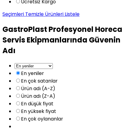
Ücretsiz Kargo
Seçimleri Temizle
Ürünleri Listele
GastroPlast Profesyonel Horeca
Servis Ekipmanlarında Güvenin
Adı
En yeniler
En çok satanlar
Ürün adı (A-Z)
Ürün adı (Z-A)
En düşük fiyat
En yüksek fiyat
En çok oylananlar