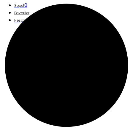
0
Sepet
Favoriler
Hesabım