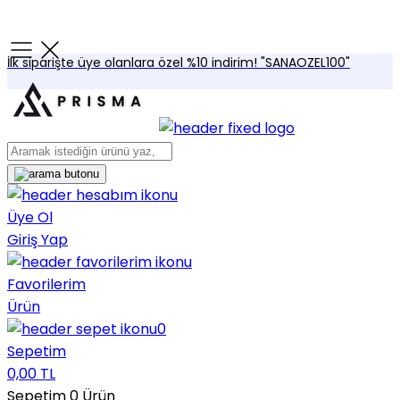
İlk siparişte üye olanlara özel %10 indirim! "SANAOZEL100"
Üye Ol
Giriş Yap
Favorilerim
Ürün
0
Sepetim
0,00 TL
Sepetim
0
Ürün