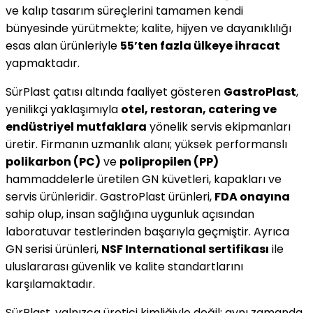
ve kalıp tasarım süreçlerini tamamen kendi
bünyesinde yürütmekte; kalite, hijyen ve dayanıklılığı
esas alan ürünleriyle
55’ten fazla ülkeye ihracat
yapmaktadır.
SürPlast çatısı altında faaliyet gösteren
GastroPlast
,
yenilikçi yaklaşımıyla
otel, restoran, catering ve
endüstriyel mutfaklara
yönelik servis ekipmanları
üretir. Firmanın uzmanlık alanı; yüksek performanslı
polikarbon (PC)
ve
polipropilen (PP)
hammaddelerle üretilen GN küvetleri, kapakları ve
servis ürünleridir. GastroPlast ürünleri,
FDA onayına
sahip olup, insan sağlığına uygunluk açısından
laboratuvar testlerinden başarıyla geçmiştir. Ayrıca
GN serisi ürünleri,
NSF International sertifikası
ile
uluslararası güvenlik ve kalite standartlarını
karşılamaktadır.
SürPlast, yalnızca üretici kimliğiyle değil; aynı zamanda