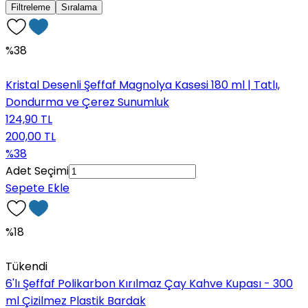
Filtreleme
Sıralama
%38
Kristal Desenli Şeffaf Magnolya Kasesi 180 ml | Tatlı,
Dondurma ve Çerez Sunumluk
124,90 TL
200,00 TL
%38
Adet Seçimi
Sepete Ekle
%18
Tükendi
6'lı Şeffaf Polikarbon Kırılmaz Çay Kahve Kupası - 300
ml Çizilmez Plastik Bardak